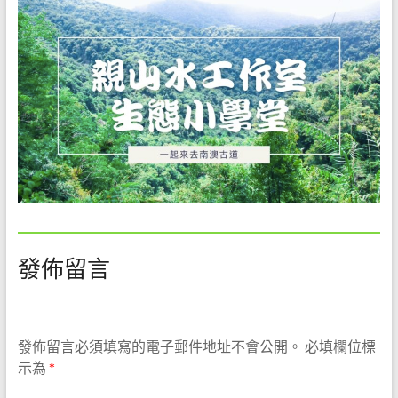
環
境
解
說
教
育
工
作，
是
一
份
既
發佈留言
令
人
愉
悅
發佈留言必須填寫的電子郵件地址不會公開。
必填欄位標
但
示為
*
卻