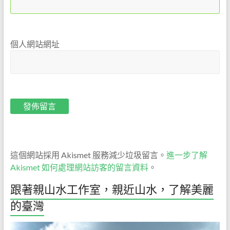
們
絕
對
個人網站網址
以
尊
重
自
然
的
心，
誠
懇
這個網站採用 Akismet 服務減少垃圾留言。
進一步了解
的
Akismet 如何處理網站訪客的留言資料
。
態
度，
跟著親山水工作室，親近山水，了解美麗
為
的臺灣
大
家