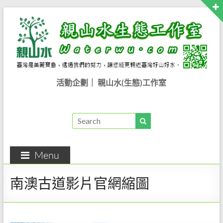
Skip
to
content
親
活動企劃｜ 親山水(生態)工作室
山
水
生
Menu
態
工
南澳古道影片官網縮圖
作
室..