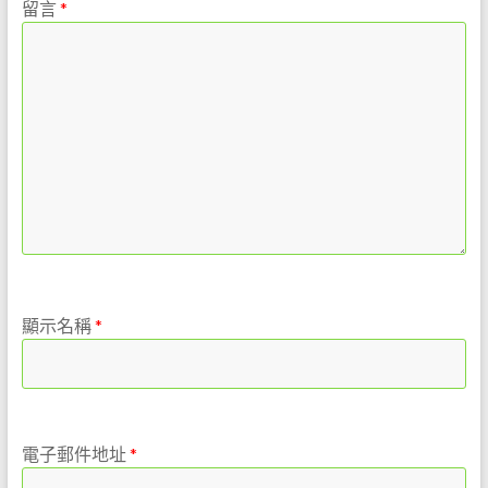
留言
*
是
任
重
的
職
務。
期
待
您
對
我
們
的
顯示名稱
*
支
持
與
鼓
電子郵件地址
*
勵，
我