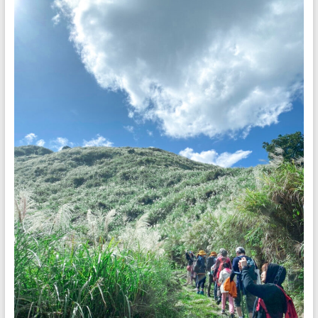
做
最
佳
的
解
說
服
務。