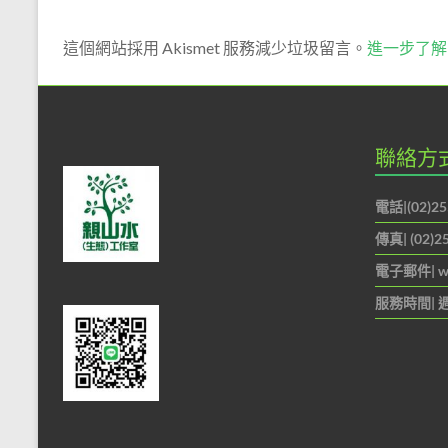
說
服
這個網站採用 Akismet 服務減少垃圾留言。
進一步了解 
務。
聯絡方
電話|(02)25
傳真| (02)2
電子郵件|
w
服務時間| 週