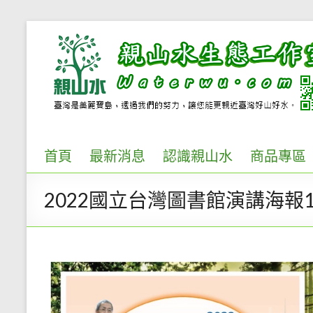
Skip
to
親
content
山
水
生
態
首頁
最新消息
認識親山水
商品專區
工
2022國立台灣圖書館演講海報1
作
室..
環
境
解
說