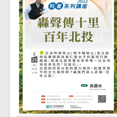
教
育
工
作，
是
一
份
既
令
人
愉
悅
但
卻
是
任
重
的