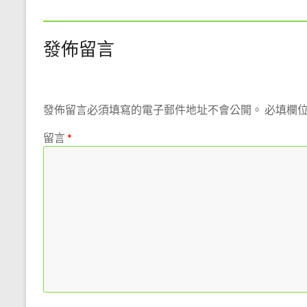
職
務。
期
發佈留言
待
您
對
我
發佈留言必須填寫的電子郵件地址不會公開。
必填欄
們
的
留言
*
支
持
與
鼓
勵，
我
們
絕
對
以