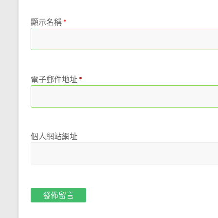
尊
重
顯示名稱
*
自
然
的
心，
誠
電子郵件地址
*
懇
的
態
度，
為
個人網站網址
大
家
做
最
佳
的
解