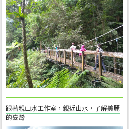
環
境
解
說
教
育
工
作，
是
一
份
既
令
人
愉
跟著親山水工作室，親近山水，了解美麗
悅
的臺灣
但
卻