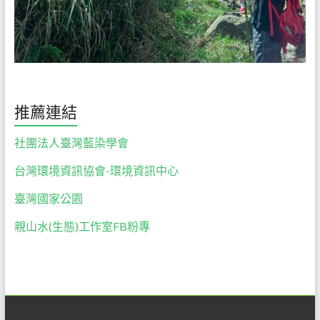
們
絕
對
以
尊
重
推薦連結
自
然
社團法人臺灣藍染學會
的
心，
台灣環境資訊協會-環境資訊中心
誠
臺灣國家公園
懇
的
親山水(生態)工作室FB粉專
態
度，
為
大
家