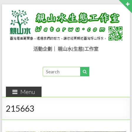
Skip
to
content
親
活動企劃｜ 親山水(生態)工作室
山
水
生
Menu
態
工
215663
作
室..