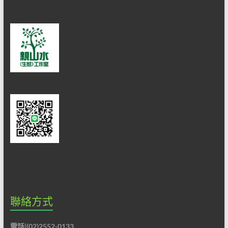
做
最
佳
的
解
說
服
務。
聯絡方式
電話|(02)2552-0133