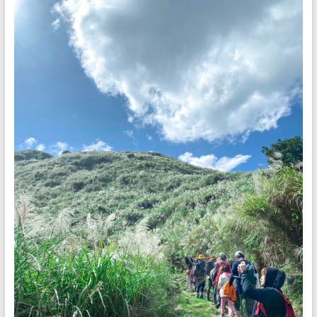
是
任
重
的
職
務。
期
待
您
對
我
們
的
支
持
與
鼓
勵，
我