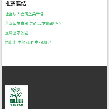
做
推薦連結
最
佳
社團法人臺灣藍染學會
的
台灣環境資訊協會-環境資訊中心
解
說
臺灣國家公園
服
務。
親山水(生態)工作室FB粉專