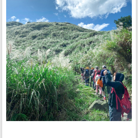
們
絕
對
以
尊
重
自
然
的
心，
誠
懇
的
態
度，
為
大
家