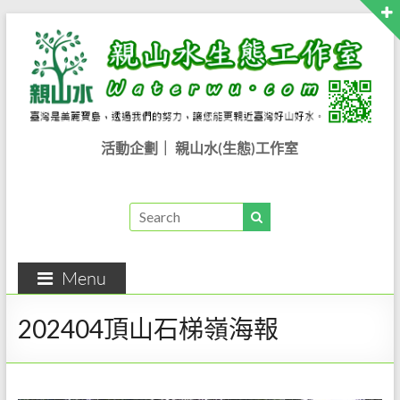
Skip
to
content
親
活動企劃｜ 親山水(生態)工作室
山
水
生
Menu
態
工
202404頂山石梯嶺海報
作
室..