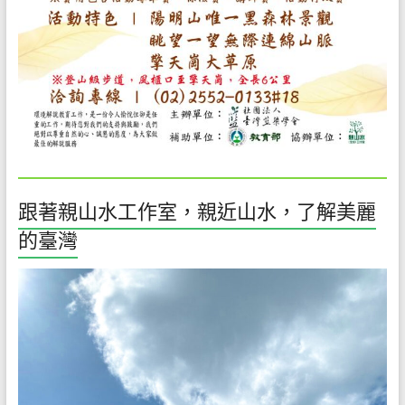
是
任
重
的
職
務。
期
待
您
對
跟著親山水工作室，親近山水，了解美麗
我
的臺灣
們
的
支
持
與
鼓
勵，
我