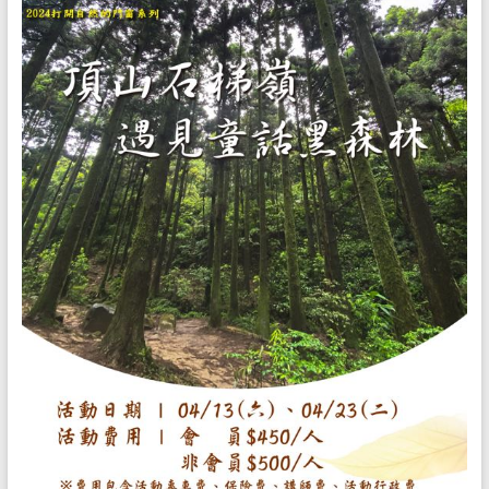
環
境
解
說
教
育
工
作，
是
一
份
既
令
人
愉
悅
但
卻