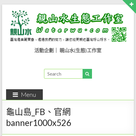
Skip
to
content
親
活動企劃｜ 親山水(生態)工作室
山
水
生
Menu
態
工
龜山島_FB、官網
作
banner1000x526
室..