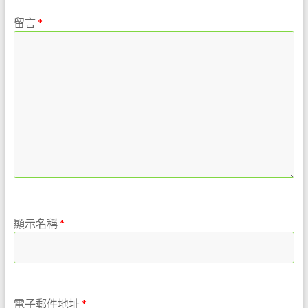
是
留言
*
任
重
的
職
務。
期
待
您
對
我
們
的
支
顯示名稱
*
持
與
鼓
勵，
我
電子郵件地址
*