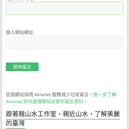
們
絕
對
以
個人網站網址
尊
重
自
然
的
心，
誠
懇
的
這個網站採用 Akismet 服務減少垃圾留言。
進一步了解
態
Akismet 如何處理網站訪客的留言資料
。
度，
為
跟著親山水工作室，親近山水，了解美麗
大
的臺灣
家