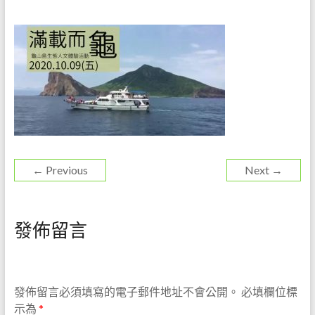
環
境
解
說
教
育
工
作，
是
一
← Previous
Next →
份
既
令
發佈留言
人
愉
悅
但
發佈留言必須填寫的電子郵件地址不會公開。
必填欄位標
卻
示為
*