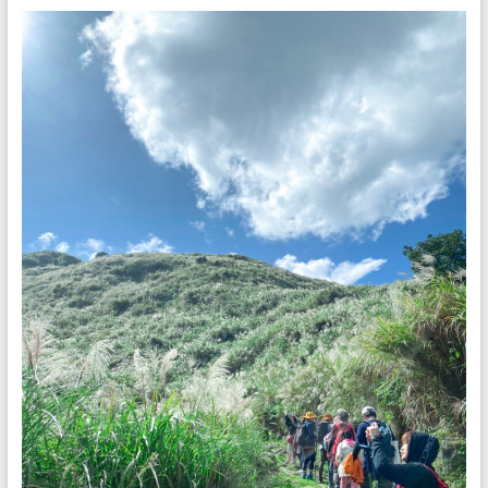
做
最
佳
的
解
說
服
務。