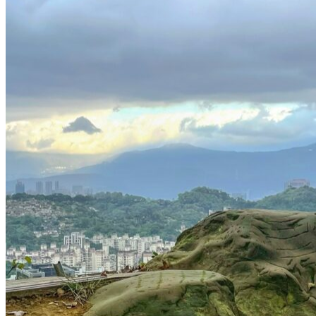
的
職
務。
期
待
您
對
我
們
的
支
持
與
鼓
勵，
我
們
絕
對