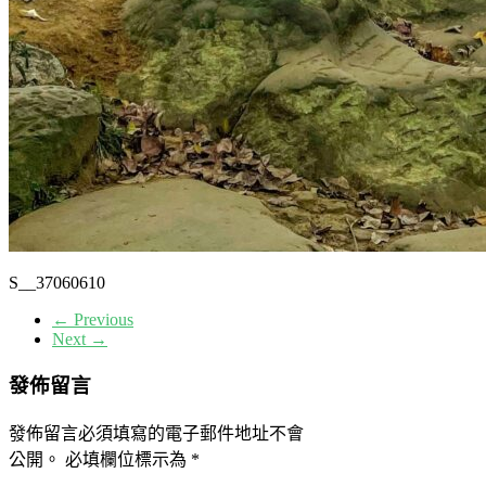
以
尊
重
自
然
的
心，
誠
懇
的
態
S__37060610
度，
← Previous
為
Next →
大
家
發佈留言
做
最
發佈留言必須填寫的電子郵件地址不會
佳
公開。
必填欄位標示為
*
的