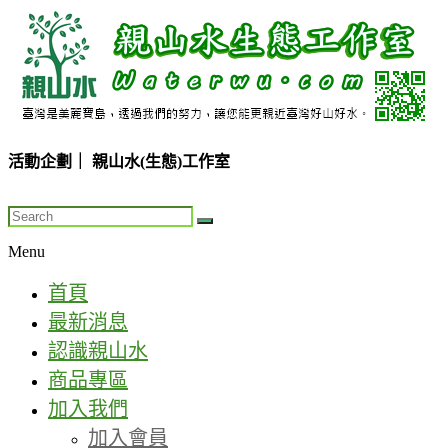
Skip
to
content
活動企劃｜ 親山水(生態)工作室
親
山
水
生
Menu
態
首頁
工
最新消息
作
認識親山水
室..
商品專區
環
加入我們
境
加入會員
解