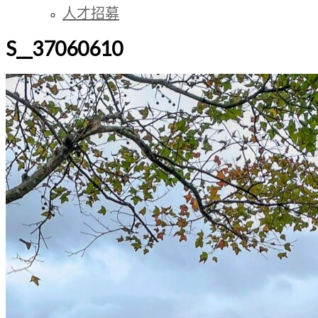
人才招募
說
教
S__37060610
育
工
作，
是
一
份
既
令
人
愉
悅
但
卻
是
任
重