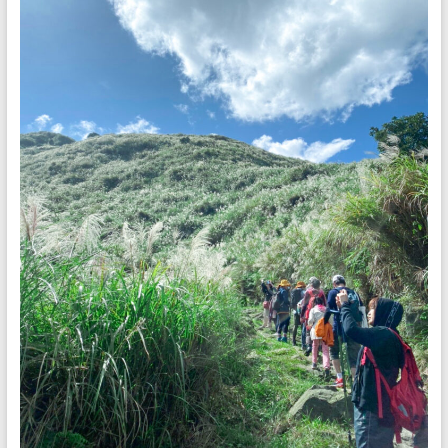
是
任
重
的
職
務。
期
待
您
對
我
們
的
支
持
與
鼓
勵，
我