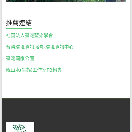
們
絕
對
推薦連結
以
尊
社團法人臺灣藍染學會
重
台灣環境資訊協會-環境資訊中心
自
然
臺灣國家公園
的
心，
親山水(生態)工作室FB粉專
誠
懇
的
態
度，
為
大
家