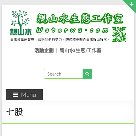
Skip
to
content
親
活動企劃｜ 親山水(生態)工作室
山
水
生
Menu
態
工
七股
作
室..