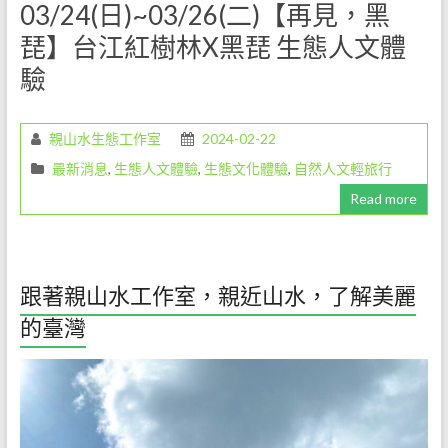
03/24(日)~03/26(二)【再見，黑
環
琵】台江紅樹林X黑琵 生態人文體
境
驗
解
說
教
親山水生態工作室
2024-02-22
育
工
最新消息
,
生態人文體驗
,
生態文化體驗
,
自然人文輕旅行
作，
Read more
是
一
份
既
跟著親山水工作室，親近山水，了解美麗
令
的臺灣
人
愉
悅
但
卻