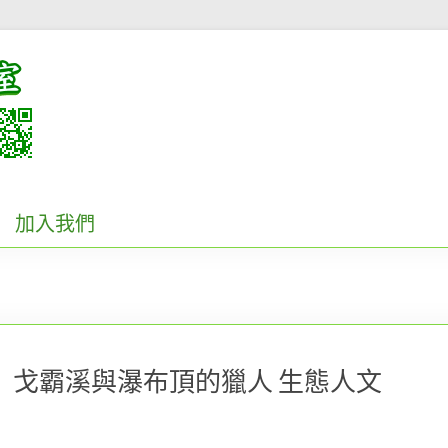
加入我們
道】戈霸溪與瀑布頂的獵人 生態人文