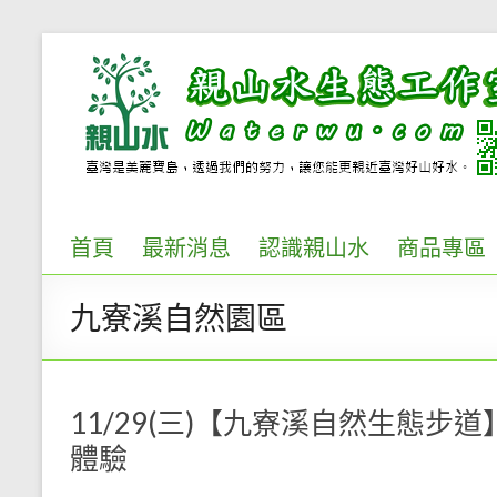
Skip
to
親
content
山
水
生
態
首頁
最新消息
認識親山水
商品專區
工
九寮溪自然園區
作
室..
環
11/29(三)【九寮溪自然生態步
境
體驗
解
說