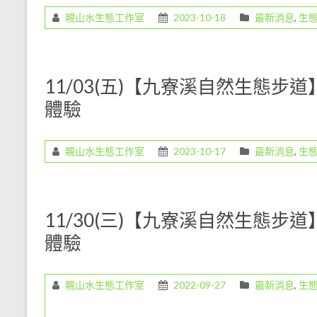
教
親山水生態工作室
2023-10-18
最新消息
,
生
育
工
作，
11/03(五)【九寮溪自然生態步
是
一
體驗
份
既
令
親山水生態工作室
2023-10-17
最新消息
,
生
人
愉
悅
11/30(三)【九寮溪自然生態步
但
卻
體驗
是
任
親山水生態工作室
2022-09-27
最新消息
,
生
重
的