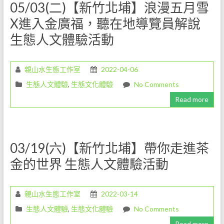
05/03(二)【新竹北埔】浪漫五月雪
環
X進入金廣福，聽在地導覽員解說
境
生態人文體驗活動
解
說
教
親山水生態工作室
2022-04-06
育
工
生態人文體驗
,
生態文化體驗
No Comments
作，
Read more
是
一
份
既
03/19(六)【新竹北埔】帶你走進茶
令
金的世界 生態人文體驗活動
人
愉
悅
親山水生態工作室
2022-03-14
但
生態人文體驗
,
生態文化體驗
No Comments
卻
Read more