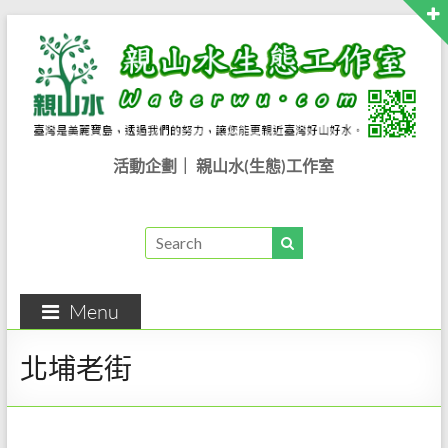
Skip
to
content
親
活動企劃｜ 親山水(生態)工作室
山
水
生
Menu
態
工
北埔老街
作
室..