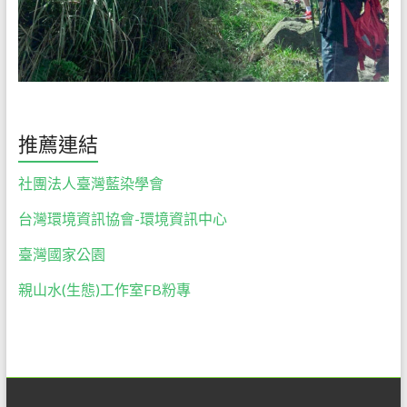
做
最
佳
的
解
說
服
推薦連結
務。
社團法人臺灣藍染學會
台灣環境資訊協會-環境資訊中心
臺灣國家公園
親山水(生態)工作室FB粉專