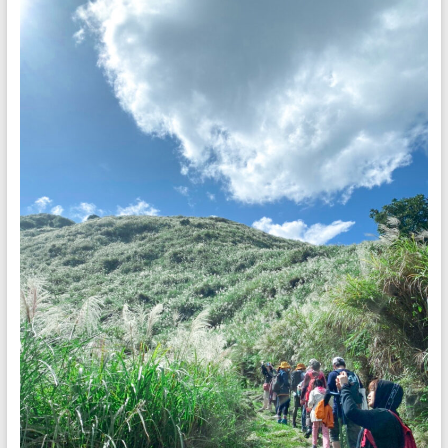
們
絕
對
以
尊
重
自
然
的
心，
誠
懇
的
態
度，
為
大
家