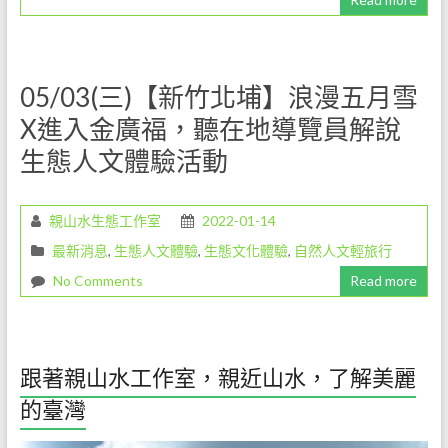
是
任
重
的
05/03(三)【新竹北埔】浪漫五月雪
職
X進入金廣福，聽在地導覽員解說
務。
期
生態人文體驗活動
待
您
親山水生態工作室
2022-01-14
對
我
最新消息
,
生態人文體驗
,
生態文化體驗
,
自然人文輕旅行
們
No Comments
Read more
的
支
持
與
跟著親山水工作室，親近山水，了解美麗
鼓
的臺灣
勵，
我