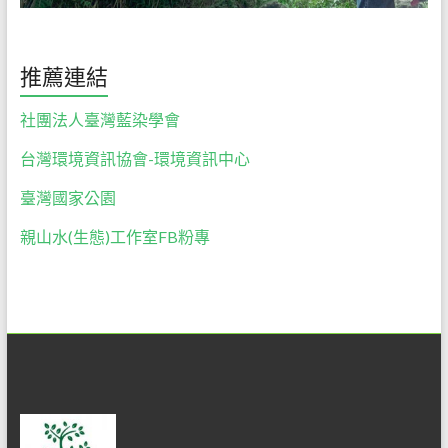
們
絕
對
推薦連結
以
尊
社團法人臺灣藍染學會
重
台灣環境資訊協會-環境資訊中心
自
然
臺灣國家公園
的
心，
親山水(生態)工作室FB粉專
誠
懇
的
態
度，
為
大
家