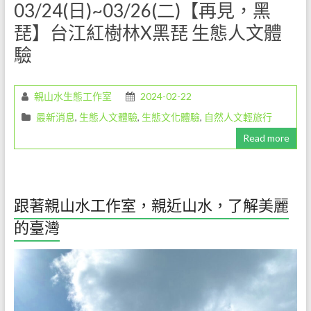
03/24(日)~03/26(二)【再見，黑
環
琵】台江紅樹林X黑琵 生態人文體
境
驗
解
說
教
親山水生態工作室
2024-02-22
育
工
最新消息
,
生態人文體驗
,
生態文化體驗
,
自然人文輕旅行
作，
Read more
是
一
份
既
跟著親山水工作室，親近山水，了解美麗
令
的臺灣
人
愉
悅
但
卻