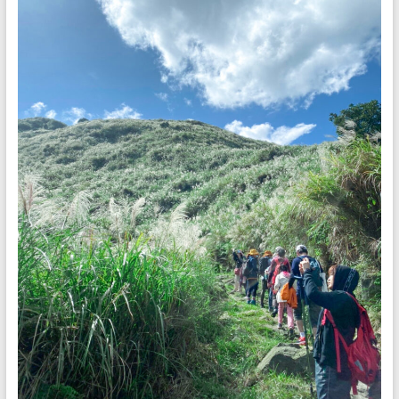
是
任
重
的
職
務。
期
待
您
對
我
們
的
支
持
與
鼓
勵，
我