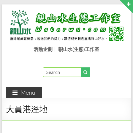
Skip
to
content
親
活動企劃｜ 親山水(生態)工作室
山
水
生
Menu
態
工
大員港溼地
作
室..