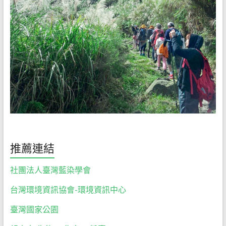
們
絕
對
以
尊
重
自
然
的
心，
誠
懇
推薦連結
的
態
社團法人臺灣藍染學會
度，
台灣環境資訊協會-環境資訊中心
為
大
臺灣國家公園
家