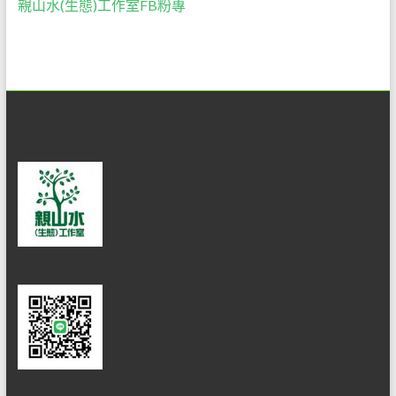
做
親山水(生態)工作室FB粉專
最
佳
的
解
說
服
務。