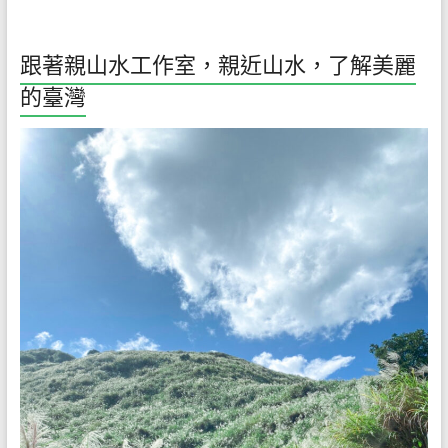
是
任
重
跟著親山水工作室，親近山水，了解美麗
的
的臺灣
職
務。
期
待
您
對
我
們
的
支
持
與
鼓
勵，
我