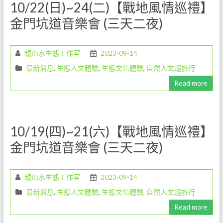
10/22(日)~24(二)【戰地風情巡禮】
環
金門坑道音樂會 (三天二夜)
境
解
說
親山水生態工作室
2023-09-14
教
最新消息
,
生態人文體驗
,
生態文化體驗
,
自然人文輕旅行
育
Read more
工
作，
是
一
10/19(四)~21(六)【戰地風情巡禮】
份
既
金門坑道音樂會 (三天二夜)
令
人
親山水生態工作室
2023-09-14
愉
悅
最新消息
,
生態人文體驗
,
生態文化體驗
,
自然人文輕旅行
但
Read more
卻