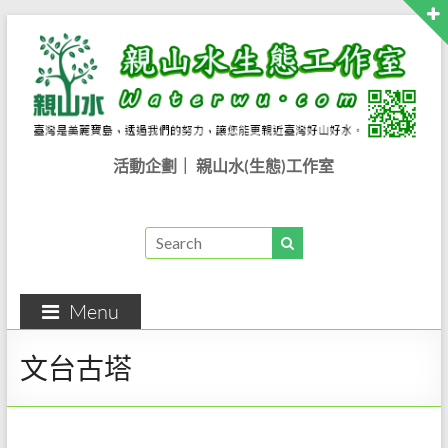
Skip
to
content
親
活動企劃｜ 親山水(生態)工作室
山
水
生
Menu
態
工
文台古塔
作
室..