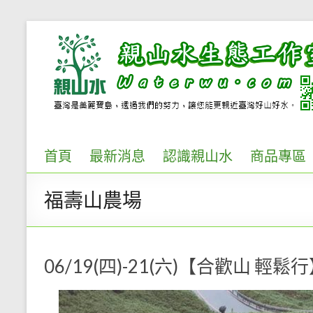
Skip
to
親
content
山
水
生
態
首頁
最新消息
認識親山水
商品專區
工
福壽山農場
作
室..
環
06/19(四)-21(六)【合歡山 輕
境
解
說