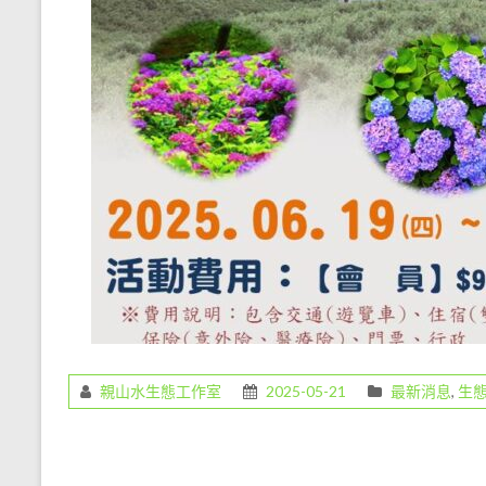
教
育
工
作，
是
一
份
既
令
人
愉
悅
但
卻
是
親山水生態工作室
2025-05-21
最新消息
,
生
任
重
的