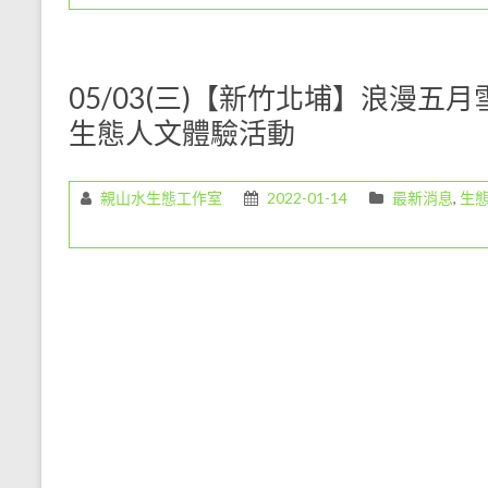
教
育
工
05/03(三)【新竹北埔】浪漫
作，
生態人文體驗活動
是
一
份
親山水生態工作室
2022-01-14
最新消息
,
生
既
令
人
愉
悅
但
卻
是
任
重
的