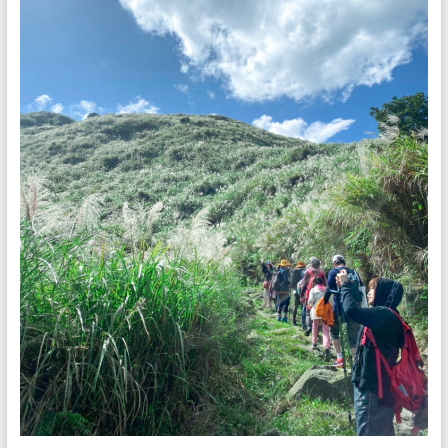
是
任
重
的
職
務。
期
待
您
對
我
們
的
支
持
與
鼓
勵，
我