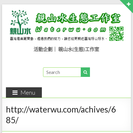
Skip
to
content
親
活動企劃｜ 親山水(生態)工作室
山
水
生
Menu
態
工
http://waterwu.com/achives/6
作
85/
室..