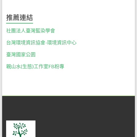
們
絕
推薦連結
對
以
社團法人臺灣藍染學會
尊
重
台灣環境資訊協會-環境資訊中心
自
臺灣國家公園
然
的
親山水(生態)工作室FB粉專
心，
誠
懇
的
態
度，
為
大
家