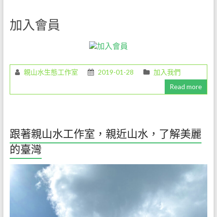
環
加入會員
境
解
說
教
育
親山水生態工作室
2019-01-28
加入我們
工
Read more
作，
是
一
份
跟著親山水工作室，親近山水，了解美麗
既
的臺灣
令
人
愉
悅
但
卻