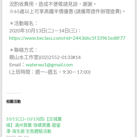
況酌收費用，造成不便敬請見諒，謝謝。
※65歲以上可享高鐵半價優惠 (請攜帶證件辦理退費)。
＊活動報名：
2020年10月13日(二)－14日(三)：
https://www.beclass.com/rid=2443d6c5f33961ed8f77
＊聯絡方式：
親山水工作室|(02)2552-0133#14
Email：
waterwu1@gmail.com
(上班時間：週一~週五，9:30－17:00)
相關活動
10/11(三)~10/13(四)【古城鷹
緣】滿州賞鷹-琅嶠賞鷹-龍鑾
潭-海生館 生態體驗活動