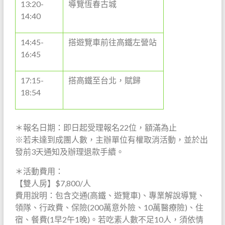
13:20-
導覽恆春古城
14:40
14:45-
搭遊覽車前往高鐵左營站
16:45
17:15-
搭高鐵至台北，賦歸
18:54
＊報名日期：即日起受理報名22位，額滿為止
※若未達到成團人數，主辦單位有權取消活動，並於出
發前3天通知及辦理退款手續。
＊活動費用：
【雙人房】$7,800/人
費用說明：包含交通(高鐵、遊覽車)、專業解說導覽、
領隊、行政費、保險(200萬意外險、10萬醫療險)、住
宿、餐費(1早2午1晚)。若吃素人數不足10人，須依情