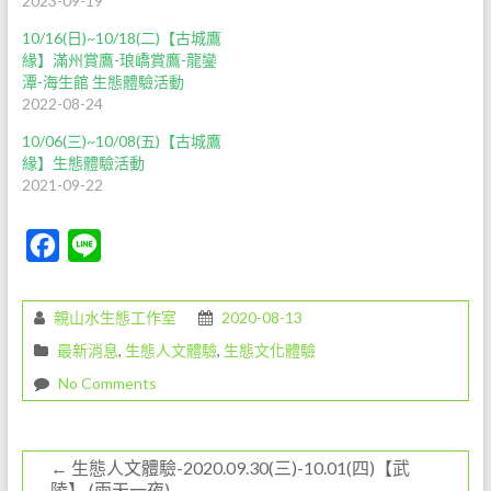
2023-09-19
10/16(日)~10/18(二)【古城鷹
緣】滿州賞鷹-琅嶠賞鷹-龍鑾
潭-海生館 生態體驗活動
2022-08-24
10/06(三)~10/08(五)【古城鷹
緣】生態體驗活動
2021-09-22
F
L
a
i
c
n
親山水生態工作室
2020-08-13
e
e
最新消息
,
生態人文體驗
,
生態文化體驗
b
No Comments
o
o
←
生態人文體驗-2020.09.30(三)-10.01(四)【武
k
陵】 (兩天一夜)