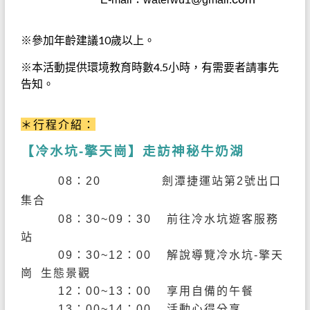
※參加年齡建議10歲以上。
※本活動提供環境教育時數4.5小時，有需要者請事先
告知。
＊行程介紹：
【冷水坑
-擎天崗】走訪神秘牛奶湖
08
：20
劍潭
捷運站第2
號出口
集合
08
：30
~09
：3
0
前往冷水坑遊客服務
站
09
：3
0~12
：
00
解說導覽冷水坑-擎天
崗 生態景觀
12：
00~13
：
00
享用自備的午餐
13
：
00~14
：
00
活動心得分享