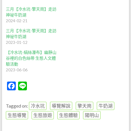
三月【冷水坑-擎天崗】走訪
神祕牛奶湖
2024-02-21
三月【冷水坑-擎天崗】走訪
神祕牛奶湖
2023-01-12
【冷水坑-絹絲瀑布】幽靜山
谷裡的白色絲帶 生態人文體
驗活動
2023-06-06
F
L
a
i
c
n
Tagged on:
冷水坑
導覽解說
擎天崗
牛奶湖
e
e
生態導覽
生態旅遊
生態體驗
陽明山
b
o