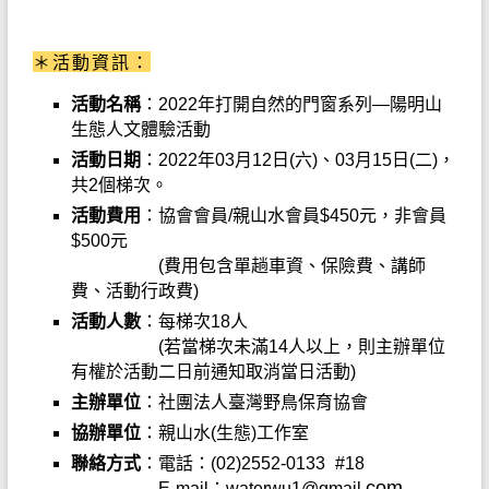
＊活動資訊：
活動名稱
：
2022
年打開自然的門窗系列
—
陽明山
生態人文體驗活動
活動日期
：
2022
年
03
月12
日(六)、
03
月15
日(二)
，
共2
個
梯次。
活動費用
：協會會員/親山水會員$45
0
元，非會員
$500元
(費用包含單趟車資、保險費、講師
費、活動行政費)
活動人數
：每梯次
18
人
(若當梯次未滿14人以上，則主辦單位
有權於活動二日前通知取消當日活動)
主辦單位
：社團法人臺灣野鳥保育協會
協辦單位
：親山水
(
生態
)
工作室
聯絡方式
：
電話：
(02)2552-0133 #18
com
E-mail：waterwu1@gmail.