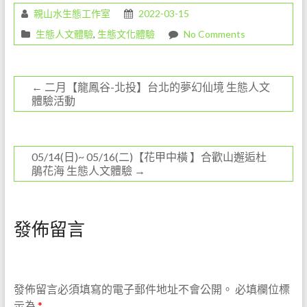
親山水生態工作室
2022-03-15
o
生態人文體驗
,
生態文化體驗
No Comments
k
←
二月【龍鳳谷-北投】台北的夢幻仙境 生態人文
體驗活動
05/14(日)~ 05/16(二)【花甲中橫 】合歡山邂逅杜
鵑花海 生態人文體驗
→
發佈留言
發佈留言必須填寫的電子郵件地址不會公開。
必填欄位標
示為
*