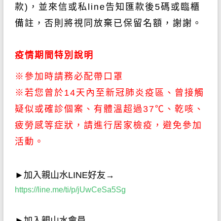
款
)
，並來信或私line告知匯款後5碼或臨櫃
備註
，
否則將視同放棄已保留名額，謝謝。
疫情期間特別說明
※參加時請務必配帶口罩
※若您曾於14天內至新冠肺炎疫區、曾接觸
疑似或確診個案、有體溫超過37℃、乾咳、
疲勞感等症狀，請進行居家檢疫，避免參加
活動。
►
加入親山水
LINE
好友→
https://line.me/ti/p/jUwCeSa5Sg
►
加入親山水會員→