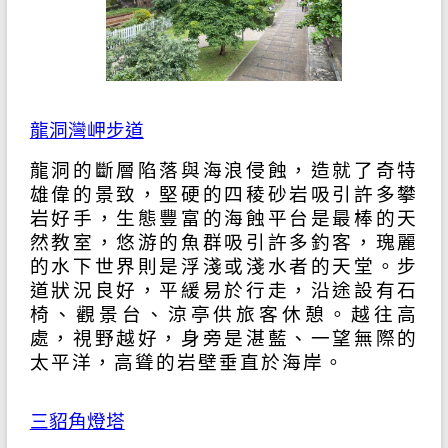
龍洞灣岬步道
龍洞的斷層陷落與海浪侵蝕，造就了奇特
雄偉的景致，堅硬的四稜砂岩吸引許多攀
岩好手，生態豐富的海蝕平台是最棒的天
然教室，悠游的魚群吸引許多釣客，瑰麗
的水下世界則是浮淺或淺水者的天堂。步
道狀況良好，平緩易於行走，沿途設有石
椅、觀景台、涼亭供旅客休憩。越往高
處，視野越好，身旁是湛藍、一望無際的
太平洋，高聳的岩壁垂直於海岸。
三貂角燈塔