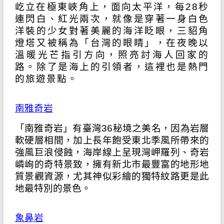
屹立在極東峽角上，面向太平洋，每28秒
連閃白、紅光兩次，就像是穿著一身白色
洋裝的少女對著美麗的海洋眨眼，三貂角
燈塔又被稱為「台灣的眼睛」，在夜晚以
溫暖光芒指引方向，照亮討海人回家的
路。除了是海上的引領者，這裡也是熱門
的旅遊景點。
南雅奇岩
「南雅奇岩」有臺灣36秘境之美名，因為岩層
軟硬層相間，加上長年飽受東北季風所帶來的
強風巨浪侵蝕，海岸線上呈現灣岬羅列、奇岩
嶙峋的奇特景致，擁有新北市最豐富的地形地
質景觀資源，尤其神似彩繪的獨特紋路更是此
地最特別的景色。
象鼻岩