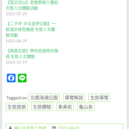
【菜公坑山】走進原始三疊紀
生態人文體驗活動
2022-03-29
【二子坪-大屯自然公園】一
起漫步綠色隧道 生態人文體
驗活動
2023-06-29
【魚路古道】帶你走進時光隧
道 生態人文體驗
2023-12-19
F
L
a
i
c
n
Tagged on:
北關海潮公園
導覽解說
生態導覽
e
e
生態旅遊
生態體驗
象鼻岩
龜山島
b
o
親山水生態工作室
2022-04-07