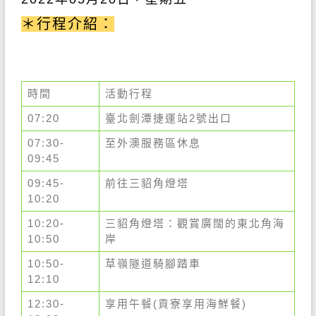
＊行程介紹：
時間
活動行程
07:20
臺北劍潭捷運站2號出口
07:30-
至外澳服務區休息
09:45
09:45-
前往三貂角燈塔
10:20
10:20-
三貂角燈塔：觀賞廣闊的東北角海
10:50
岸
10:50-
草嶺隧道騎腳踏車
12:10
12:30-
享用午餐(貢寮享用海鮮餐)