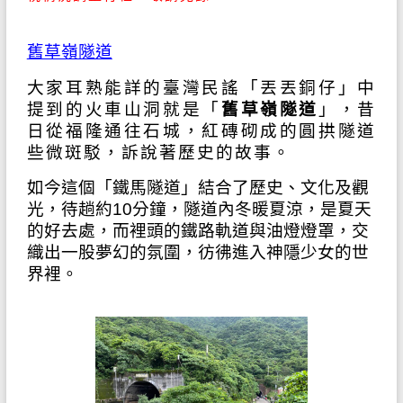
舊草嶺隧道
大家耳熟能詳的臺灣民謠「丟丟銅仔」中
提到的火車山洞就是「
舊草嶺隧道
」，昔
日從福隆通往石城，紅磚砌成的圓拱隧道
些微斑駁，訴說著歷史的故事。
如今這個「鐵馬隧道」結合了歷史、文化及觀
光，待趟約10分鐘，隧道內冬暖夏涼，是夏天
的好去處，而裡頭的鐵路軌道與油燈燈罩，交
織出一股夢幻的氛圍，彷彿進入神隱少女的世
界裡。