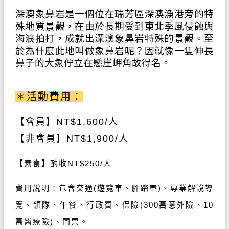
深澳象鼻岩是一個位在瑞芳區深澳漁港旁的特
殊地質景觀，在由於長期受到東北季風侵蝕與
海浪拍打，成就出深澳象鼻岩特殊的景觀。至
於為什麼此地叫做象鼻岩呢？因就像一隻伸長
鼻子的大象佇立在懸崖岬角故得名。
＊活動費用：
【會員】NT
$1,600/
人
【非會員】NT
$1,900/
人
【素食】酌收NT$250/人
費用說明：包含交通
(
遊覽車、腳踏車
)
、專業解說導
覽、領隊、午餐、行政費、保險
(300
萬意外險、
10
萬醫療險
)
、門票。