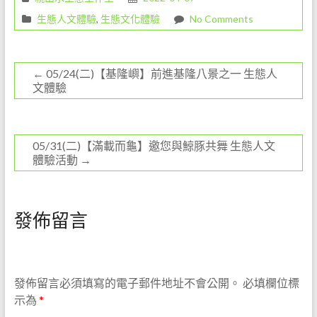
o
生態人文體驗
,
生態文化體驗
No Comments
k
←
05/24(二)【基隆嶼】前進基隆八景之一 生態人
文體驗
05/31(二)【滿載而龜】邀您與鯨豚共舞 生態人文
體驗活動
→
發佈留言
發佈留言必須填寫的電子郵件地址不會公開。
必填欄位標
示為
*