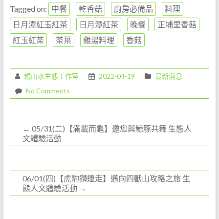
c
n
Tagged on:
中餐
乾香菇
廚房必備品
料理
e
e
日月潭紅玉紅茶
日月潭紅茶
晚餐
正埔里香菇
b
紅玉紅茶
茶葉
雞湯料理
香菇
o
o
親山水生態工作室
2022-04-19
最新消息
k
No Comments
←
05/31(二)【滿載而龜】邀您與鯨豚共舞 生態人
文體驗活動
06/01(四)【虎豹獅連走】邁向四獸山攻略之旅 生
態人文體驗活動
→