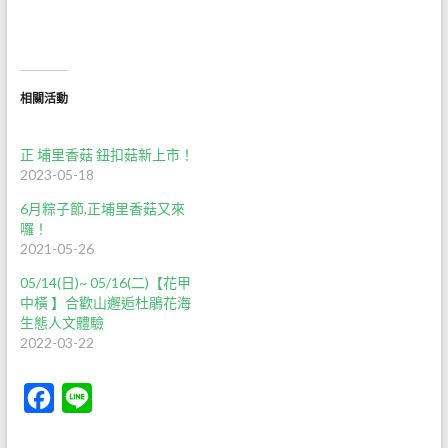
相關活動
正 埔里香菇 鈕扣菇新上市！
2023-05-18
6月粽子節,正埔里香菇又來
囉！
2021-05-26
05/14(日)~ 05/16(二)【花甲
中橫 】合歡山邂逅杜鵑花海
生態人文體驗
2022-03-22
F
L
a
i