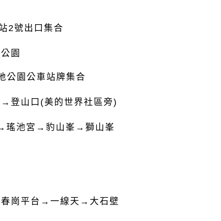
2號出口集合
地公園
濕地公園公車站牌集合
園
→登山口(美的世界社區旁)
→瑤池宮
→豹山峯
→獅山峯
永春崗平台→一線天→大石壁