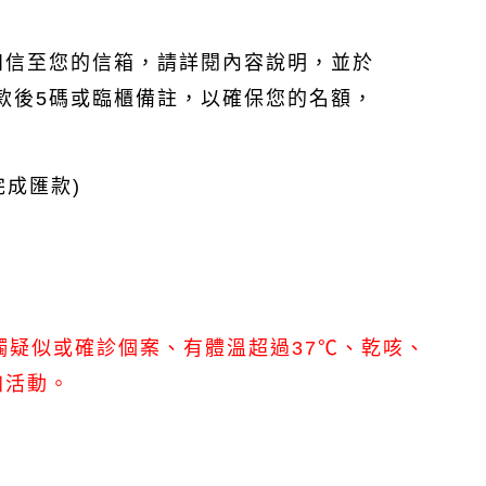
知信至您的信箱，請詳閱內容說明，並於
匯款後5碼或臨櫃備註
，
以確保您的名額，
完成匯款
)
觸疑似或確診個案、有體溫超過37℃、乾咳、
加活動。