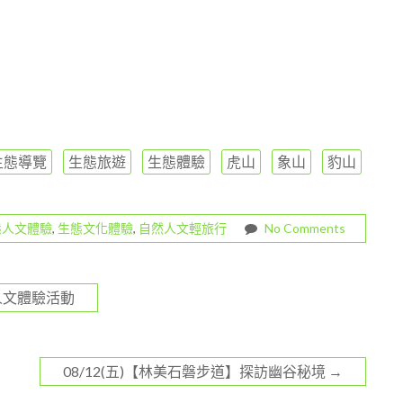
生態導覽
生態旅遊
生態體驗
虎山
象山
豹山
態人文體驗
,
生態文化體驗
,
自然人文輕旅行
No Comments
態人文體驗活動
08/12(五)【林美石磐步道】探訪幽谷秘境
→