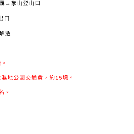
觀
→象
山登山口
出口
解散
備。
濕地公園交通費，約15塊。
名。