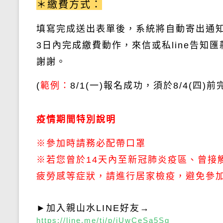
＊繳費方式：
填寫完成送出表單後，系統將自動寄出通
3日
內完成繳費動作
，來信或私line告知
謝謝。
(
範例：
8/1(一)報名成功
，須於
8/4(四)前
疫情期間特別說明
※參加時請務必配帶口罩
※若您曾於14天內至新冠肺炎疫區、曾接
疲勞感等症狀，請進行居家檢疫，避免參
►
加入親山水
LINE
好友→
https://line.me/ti/p/jUwCeSa5Sg