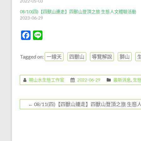
2022-05-03
08/10(四)【四獸山連走】四獸山登頂之旅 生態人文體驗活動
2023-06-29
F
L
a
i
c
n
Tagged on:
一線天
四獸山
導覽解說
獅山
e
e
b
親山水生態工作室
2022-06-29
最新消息
,
生
o
o
k
←
08/11(四)【四獸山連走】四獸山登頂之旅 生