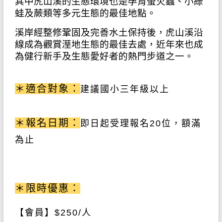
其中虎山溪的生態環境也是孕育螢火蟲、小綠
蛙及蕨類等多元生態的最佳地點。
溪岸經整修鞏固及完善水土保持後，虎山溪沿
線成為觀賞溼地生態的最佳去處，近年來也成
為健行新手及生態愛好者的熱門步道之一。
＊適合對象：
建議
國小三年級以上
＊報名日期：
即日起受理報名20
位，額滿
為止
＊限時優惠：
【會員】
$250/
人