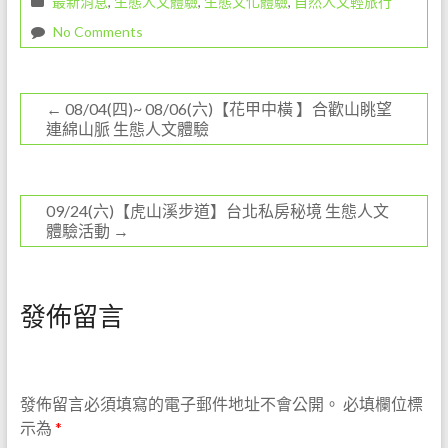
最新消息
,
生態人文體驗
,
生態文化體驗
,
自然人文輕旅行
k
No Comments
←
08/04(四)~ 08/06(六)【花甲中橫 】合歡山眺望
連綿山脈 生態人文體驗
09/24(六)【虎山溪步道】台北私房秘境 生態人文
體驗活動
→
發佈留言
發佈留言必須填寫的電子郵件地址不會公開。
必填欄位標
示為
*