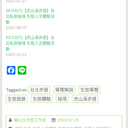
2023-07-27
09/23(六)【虎山溪步道】台
北私房秘境 生態人文體驗活
動
2023-08-07
01/13(六)【虎山溪步道】台
北私房秘境 生態人文體驗活
動
2023-12-21
F
L
a
i
c
n
Tagged on:
台北步道
導覽解說
生態導覽
e
e
生態旅遊
生態體驗
秘境
虎山溪步道
b
o
親山水生態工作室
2022-07-25
o