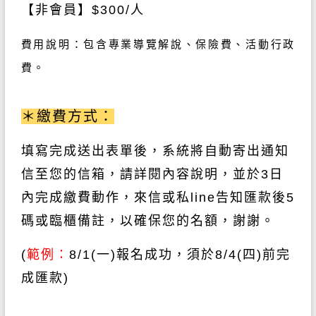
【非會員】
$300/
人
費用說明：包含
專業導覽解說、保險費
、活動行政
費。
＊繳費方式：
填寫完成送出表單後，系統將自動寄出通知
信至您的信箱，請詳閱內容說明，並於
3日
內完成繳費動作
，來信或私line告知匯款後5
碼或臨櫃備註
，
以確保您的名額，謝謝。
(
範例：
8/1(一)報名成功
，須於
8/4(四)前
完
成匯款
)