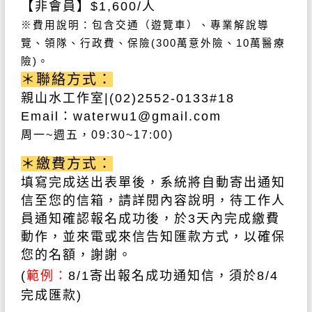
【非會員】
$1,600/
人
※費用說明：包含交通（遊覽車）、專業解說導
覽、領隊、行政費、保險
(300
萬意外險、
10
萬醫療
險
)
。
＊聯絡方式：
親山水工作室
|(02)2552-0133#18
Email
：
waterwu1@gmail.com
周一~
週五，09:30~
17:00)
＊繳費方式：
填寫完成送出表單後，系統將自動寄出通知
信至您的信箱，請詳閱內容說明，待工作人
員通知確認報名成功後，於
3
天內完成繳費
動作
，並來電或來信告知匯款方式，以確保
您的名額，謝謝。
(
範例：
8/1
寄出報名成功通知信，須於
8/4
完成匯款
)