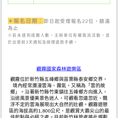
＊報名日期：
即日起受理報名22
位，額滿
為止
※若未達到成團人數，主辦單位有權取消活動，並
於出發前
3
天通知及辦理退款手續。
觀霧國家森林遊樂區
觀霧位於新竹縣五峰鄉與苗栗縣泰安鄉交界，
境內經常瀰漫雲海、霧氣，又稱為「雲的故
鄉」。沿著新竹縣竹東鎮往五峰鄉方向進入，
沿途風景優美景色迷人，可觀看忽遠忽近、飄
浮不定的雲海展現出大自然的壯觀。觀霧遊憩
區的海拔高約1,800公尺，是觀賞大霸尖山的最
佳起點與必經之處。目前新竹林管處將此規劃