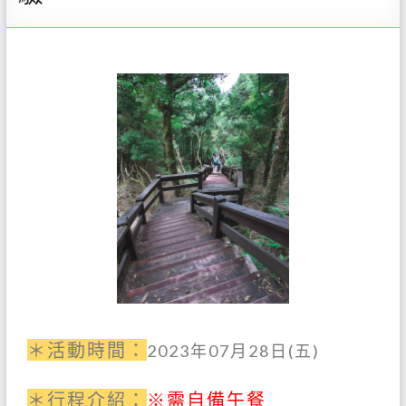
＊活動時間：
2023
年07
月28
日
(五)
＊行程介紹：
※需自備午餐