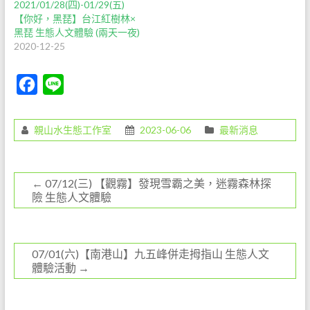
2021/01/28(四)-01/29(五)
【你好，黑琵】台江紅樹林×
黑琵 生態人文體驗 (兩天一夜)
2020-12-25
F
L
a
i
c
n
親山水生態工作室
2023-06-06
最新消息
e
e
b
←
07/12(三) 【觀霧】發現雪霸之美，迷霧森林探
o
險 生態人文體驗
o
k
07/01(六)【南港山】九五峰併走拇指山 生態人文
體驗活動
→