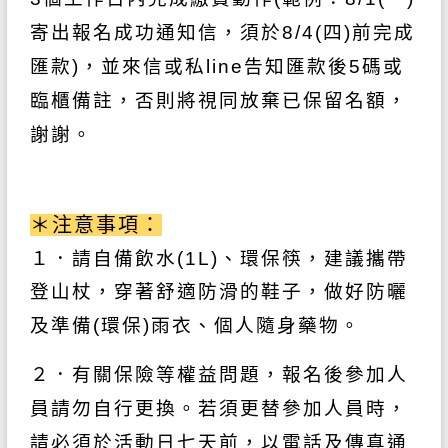
寄出報名成功通知信，須於
8/4(四)前
完成
匯款
)
，並來信或私line告知匯款後5碼或
臨櫃備註
，
否則將視同放棄已保留名額，
謝謝。
＊注意事項：
１．請自備飲水(1L)、環保筷，建議攜帶
登山杖，穿著舒適防滑的鞋子，做好防曬
及
準
備
(環保)雨衣、個人隨身藥物。
２．有關保險等權益問題，報名後參加人
員請勿自行更換。若須更替參加人員時，
請
必須於
活動日七天前，以電話及傳真通