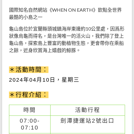
國際知名自然網站《WHEN ON EARTH》欽點全世界
最酷的小島之一
龜山島位於宜蘭縣頭城鎮海岸東邊約10公里處，因爲形
狀像烏龜而得名，是台灣唯一的活火山，我們除了登上
龜山島，探索島上豐富的動植物生態，更會帶你在乘船
之餘，近身欣賞海上嬉戲的鯨豚。
＊活動時間：
2024
年04
月10
日，星期三
＊行程介紹：
時間
活動行程
07:00-
劍潭捷運站2號出口
07:10