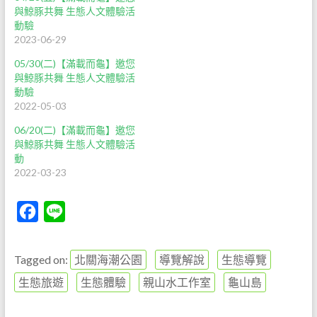
與鯨豚共舞 生態人文體驗活
動驗
2023-06-29
05/30(二)【滿載而龜】邀您
與鯨豚共舞 生態人文體驗活
動驗
2022-05-03
06/20(二)【滿載而龜】邀您
與鯨豚共舞 生態人文體驗活
動
2022-03-23
F
L
a
i
c
n
Tagged on:
北關海潮公園
導覽解說
生態導覽
e
e
生態旅遊
生態體驗
親山水工作室
龜山島
b