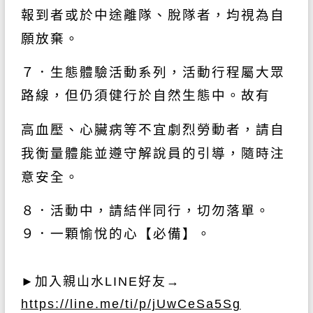
報到者或於中途離隊、脫隊者，均視為自
願
放棄。
７．生態體驗活動系列，活動行程屬大眾
路線，但仍須健行於自然生態中。故有
高血壓、心臟病等不宜劇烈勞動者，請自
我衡量體能並遵守解說員的引導，隨時注
意安
全。
８．活動中，請結伴同行，切勿落單。
９．一顆愉悅的心【必備】。
►
加入親山水
LINE
好友→
https://line.me/ti/p/jUwCeSa5Sg