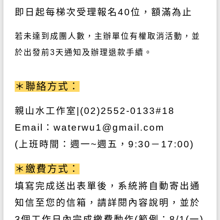
即日起每梯次受理報名40
位，額滿為止
若未達到成團人數，主辦單位有權取消活動，並
於出發前3
天通知及辦理退款手續。
＊聯絡方式：
親山水工作室
|(02)2552-0133#18
Email
：
waterwu1@gmail.com
(
上班時間：週一
~
週五，
9:30
－
17:00)
＊繳費方式：
填寫完成送出表單後，系統將自動寄出通
知信至您的信箱，請詳閱內容說明，並於
3個工作日
內完成繳費動作
(
範例：
8/1(一)