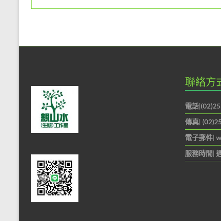
尊
重
自
然
的
心，
誠
聯絡方
懇
的
電話|(02)25
態
傳真| (02)2
度，
為
電子郵件|
w
大
服務時間| 週
家
做
最
佳
的
解