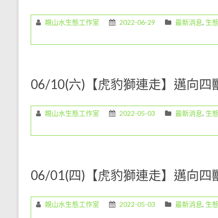
職
務。
親山水生態工作室
2022-06-29
最新消息
,
生
期
待
您
對
我
06/10(六)【虎豹獅連走】邁向
們
的
支
親山水生態工作室
2022-05-03
最新消息
,
生
持
與
鼓
勵，
我
06/01(四)【虎豹獅連走】邁向
們
絕
對
親山水生態工作室
2022-05-03
最新消息
,
生
以