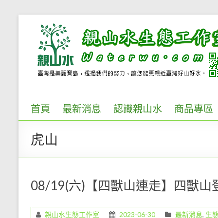
Skip
to
親
content
山
水
生
態
首頁
最新消息
認識親山水
商品專區
工
虎山
作
室..
環
08/19(六)【四獸山連走】四獸
境
解
親山水生態工作室
2023-06-30
最新消息
,
生
說