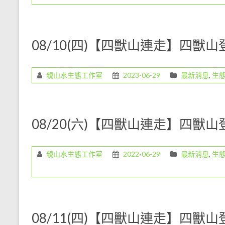
教
育
工
08/10(四)【四獸山連走】四獸
作，
是
一
親山水生態工作室
2023-06-29
最新消息
,
生
份
既
令
人
08/20(六)【四獸山連走】四獸
愉
悅
親山水生態工作室
2022-06-29
最新消息
,
生
但
卻
是
任
重
08/11(四)【四獸山連走】四獸
的