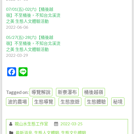
07/01(五)-02(六)【桶後越
嶺】不至桶後，不知台北溪流
之美 生態人文體驗活動
2022-06-06
05/27(五)-28(六)【桶後越
嶺】不至桶後，不知台北溪流
之美 生態人文體驗活動
2022-03-29
F
L
a
i
c
n
Tagged on:
導覽解說
新寮瀑布
桶後越嶺
e
e
波的農場
生態導覽
生態旅遊
生態體驗
秘境
b
o
親山水生態工作室
2022-03-25
o
最新消息
,
生態人文體驗
,
生態文化體驗