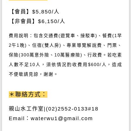
【會員】
$5,850/
人
【非會員】
$6,150/
人
費用說明：包含交通費
(
遊覽車、接駁車
)
、餐費(1早
2午1晚)、住宿(雙人房)、專業導覽解說費、門票、
保險
(300
萬意外險、
10
萬醫療險
)
、行政費。若吃素
人數不足
10
人，須依情況酌收費用$600/人，造成
不便敬請見諒，謝謝。
＊聯絡方式：
親山水工作室
|(02)2552-0133#18
Email
：
waterwu1@gmail.com