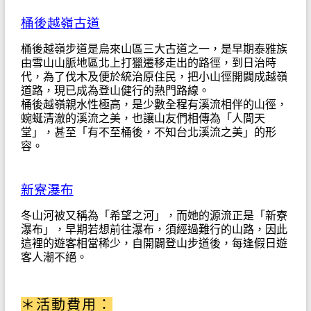
桶後越嶺古道
桶後越嶺步道是烏來山區三大古道之一，是早期泰雅族
由雪山山脈地區北上打獵遷移走出的路徑，到日治時
代，為了伐木及便於統治原住民，把小山徑開闢成越嶺
道路，現已成為登山健行的熱門路線。
桶後越嶺親水性極高，是少數全程有溪流相伴的山徑，
蜿蜒清澈的溪流之美，也讓山友們相傳為「人間天
堂」，甚至「有不至桶後，不知台北溪流之美」的形
容。
新寮瀑布
冬山河被又稱為「希望之河」，而她的源流正是「新寮
瀑布」，早期若想前往瀑布，須經過難行的山路，因此
這裡的遊客相當稀少，自開闢登山步道後，每逢假日遊
客人潮不絕。
＊活動費用：