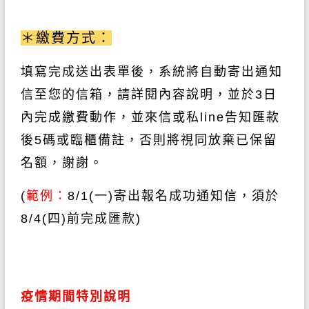
＊繳費方式：
填寫完成送出表單後，系統將自動寄出通知
信至您的信箱，請詳閱內容說明，並於
3日
內完成繳費動作
，並來信或私line告知匯款
後5碼或臨櫃備註
，
否則將視同放棄已保留
名額，謝謝。
(
範例：
8/1(一)
寄出報名成功通知信，須於
8/4(四)前
完成匯款
)
疫情期間特別說明