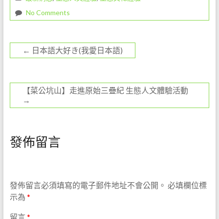
k
No Comments
←
日本語大好き(我愛日本語)
【菜公坑山】走進原始三疊紀 生態人文體驗活動
→
發佈留言
發佈留言必須填寫的電子郵件地址不會公開。
必填欄位標
示為
*
留言
*