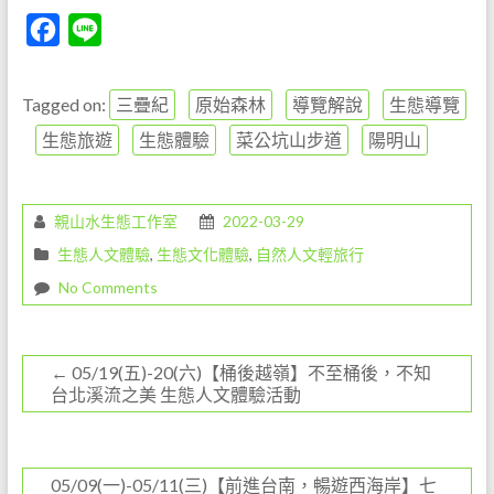
F
L
a
i
c
n
Tagged on:
三疊紀
原始森林
導覽解說
生態導覽
e
e
生態旅遊
生態體驗
菜公坑山步道
陽明山
b
o
親山水生態工作室
2022-03-29
o
生態人文體驗
,
生態文化體驗
,
自然人文輕旅行
k
No Comments
←
05/19(五)-20(六)【桶後越嶺】不至桶後，不知
台北溪流之美 生態人文體驗活動
05/09(一)-05/11(三)【前進台南，暢遊西海岸】七