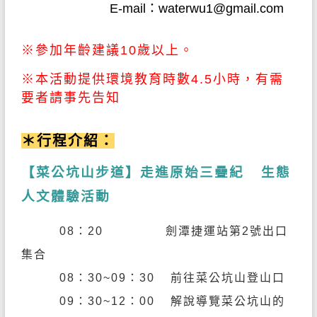
E-mail：
waterwu1@gmail.com
※參加年齡建議10歲以上。
※
本活動提供環境教育時數4.5小時，有需
要者請事先告知
＊行程介紹：
【
菜公坑山步道】走進原始三疊紀 生態
人文體驗活動
08
：20
劍潭捷運站第2
號出口
集合
08
：30
~09
：3
0
前往菜公坑山登山口
09
：3
0~12
：
00
解說導覽菜公坑山的