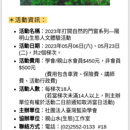
＊活動資訊：
活動名稱
：
2023
年打開自然的門窗系列
—
陽
明山生態人文體驗活動
活動日期
：
2023
年05
月06
日(六)、05
月23
日
(二)，共2
個
梯次。
活動費用
：學會/親山水會員$45
0
元，非會員
$500元
(費用包含車資、保險費、講師
費、活動行政費)
活動人數
：每梯次
18
人
(若當梯次未滿14人以上，則主辦
單位有權於活動二日前通知取消當日活動)
主辦單位
：社團法人臺灣藍染學會
協辦單位
：親山水
(
生態
)
工作室
聯絡方式
：
電話：
(02)2552-0133 #18